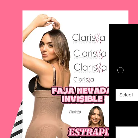
Neva
$140.
Color
*
Tamaño
*
Select
Reduce has
moldea tu 
hasta 5 ce